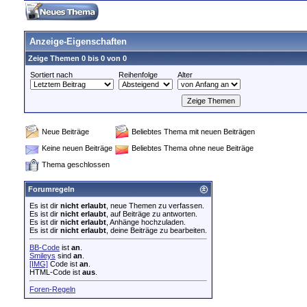
Anzeige-Eigenschaften
Zeige Themen 0 bis 0 von 0
Sortiert nach
Reihenfolge
Alter
Neue Beiträge
Beliebtes Thema mit neuen Beiträgen
Keine neuen Beiträge
Beliebtes Thema ohne neue Beiträge
Thema geschlossen
Forumregeln
Es ist dir
nicht erlaubt
, neue Themen zu verfassen.
Es ist dir
nicht erlaubt
, auf Beiträge zu antworten.
Es ist dir
nicht erlaubt
, Anhänge hochzuladen.
Es ist dir
nicht erlaubt
, deine Beiträge zu bearbeiten.
BB-Code
ist
an
.
Smileys
sind
an
.
[IMG]
Code ist
an
.
HTML-Code ist
aus
.
Foren-Regeln