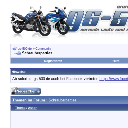
gs-500.de
>
Community
Schrauberparties
Registrieren
Hilfe
Hinweise
Ab sofort ist gs-500.de auch bei Facebook vertreten
https://www.fac
Themen im Forum
: Schrauberparties
Thema
/
Autor