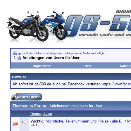
gs-500.de
>
Motorrad allgemein
>
Allgemeine Motorrad FAQs
Anleitungen von Usern für User
Registrieren
Hilfe
Kalend
Hinweise
Ab sofort ist gs-500.de auch bei Facebook vertreten
https://www.fac
Themen im Forum
: Anleitungen von Usern für User
Thema
/
Autor
Wichtig:
Microfiche, Teilenummern und Preise - alle Bj. / M
FAQ