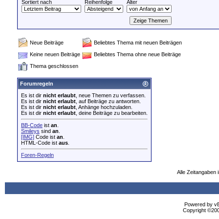
Sortiert nach
Reihenfolge
Alter
Neue Beiträge
Beliebtes Thema mit neuen Beiträgen
Keine neuen Beiträge
Beliebtes Thema ohne neue Beiträge
Thema geschlossen
Forumregeln
Es ist dir
nicht erlaubt
, neue Themen zu verfassen.
Es ist dir
nicht erlaubt
, auf Beiträge zu antworten.
Es ist dir
nicht erlaubt
, Anhänge hochzuladen.
Es ist dir
nicht erlaubt
, deine Beiträge zu bearbeiten.
BB-Code
ist
an
.
Smileys
sind
an
.
[IMG]
Code ist
an
.
HTML-Code ist
aus
.
Foren-Regeln
Alle Zeitangaben i
Powered by vBu
Copyright ©2000