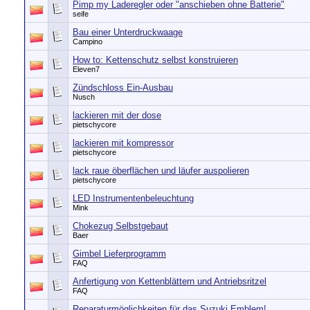
Pimp my Laderegler oder "anschieben ohne Batterie"
seife
Bau einer Unterdruckwaage
Campino
How to: Kettenschutz selbst konstruieren
Eleven7
Zündschloss Ein-Ausbau
Nusch
lackieren mit der dose
pietschycore
lackieren mit kompressor
pietschycore
lack raue öberflächen und läufer auspolieren
pietschycore
LED Instrumentenbeleuchtung
Mink
Chokezug Selbstgebaut
Baer
Gimbel Lieferprogramm
FAQ
Anfertigung von Kettenblättern und Antriebsritzel
FAQ
Reparaturmöglichkeiten für das Suzuki Emblem!